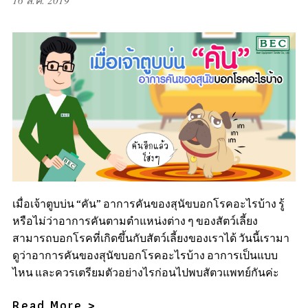
16 ส.ค. 2019
เมื่อเจ้าตูบบ่น “คัน” อาการคันของสุนัขบอกโรคอะไรบ้าง รู้
หรือไม่ว่าอาการคันตามตำแหน่งต่าง ๆ ของสัตว์เลี้ยง
สามารถบอกโรคที่เกิดขึ้นกับสัตว์เลี้ยงของเราได้ วันนี้เรามา
ดูว่าอาการคันของสุนัขบอกโรคอะไรบ้าง อาการเป็นแบบ
ไหน และควรเตรียมตัวอย่างไรก่อนไปพบสัตวแพทย์กันค่ะ
Read More >