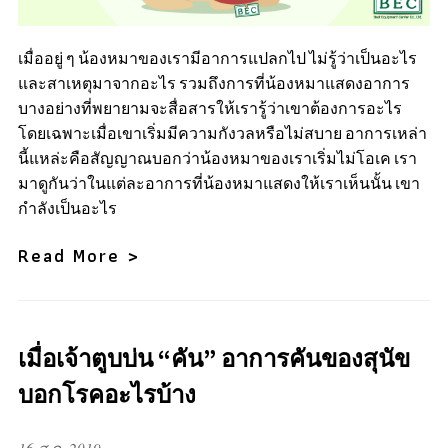
เมื่ออยู่ ๆ น้องหมาของเรามีอาการแปลกไป ไม่รู้ว่าเป็นอะไร
และสาเหตุมาจากอะไร รวมถึงการที่น้องหมาแสดงอาการ
บางอย่างที่พยายามจะสื่อสารให้เรารู้ว่าเขาต้องการอะไร
โดยเฉพาะเมื่อเขาเริ่มมีความกังวลหรือไม่สบาย อาการเหล่า
นี้แหล่ะคือสัญญาณบอกว่าน้องหมาของเราเริ่มไม่โอเค เรา
มาดูกันว่าในแต่ละอาการที่น้องหมาแสดงให้เราเห็นนั้น เขา
กำลังเป็นอะไร
Read More >
เมื่อเจ้าตูบบ่น “คัน” อาการคันของสุนัข
บอกโรคอะไรบ้าง