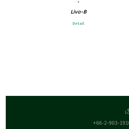
Livo-B
Detail
เ
+66-2-903-191