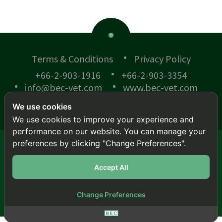
Terms & Conditions
Privacy Policy
+66-2-903-1916
+66-2-903-3354
info@bec-vet.com
www.bec-vet.com
We use cookies
We use cookies to improve your experience and
performance on our website. You can manage your
preferences by clicking "Change Preferences".
© BEC-VET 2018 .
All rights reserved.
This site is protected by reCAPTCHA and the
Google
Accept All
Privacy Policy
and
Terms of Service
apply.
สล็อตเว็บตรง
|
สล็อต
|
สล็อต
|
สล็อต
|
สล็อต
|
สล็อต
Change Preferences
Back To Top