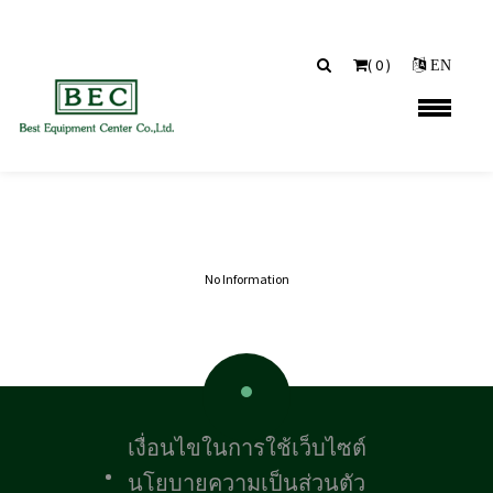
(
0
)
EN
No Information
เงื่อนไขในการใช้เว็บไซต์
นโยบายความเป็นส่วนตัว